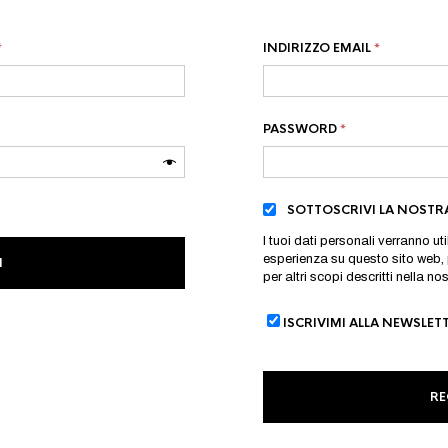
RICHIESTO
RICHIEST
*
INDIRIZZO EMAIL
*
RICHIESTO
PASSWORD
*
SOTTOSCRIVI LA NOSTR
I tuoi dati personali verranno ut
esperienza su questo sito web, 
I
per altri scopi descritti nella no
ISCRIVIMI ALLA NEWSLET
RE