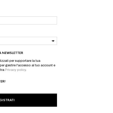
O
A NEWSLETTER
ilizzati per supportare la tua
per gestire l'accesso al tuo account e
stra
Privacy policy
.
TER!
GISTRATI