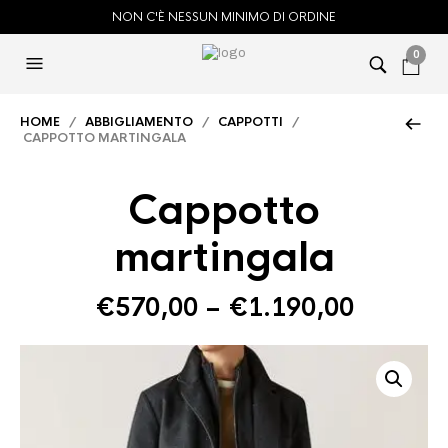
NON C'È NESSUN MINIMO DI ORDINE
0
HOME
/
ABBIGLIAMENTO
/
CAPPOTTI
/
CAPPOTTO MARTINGALA
Cappotto
martingala
€
570,00
–
€
1.190,00