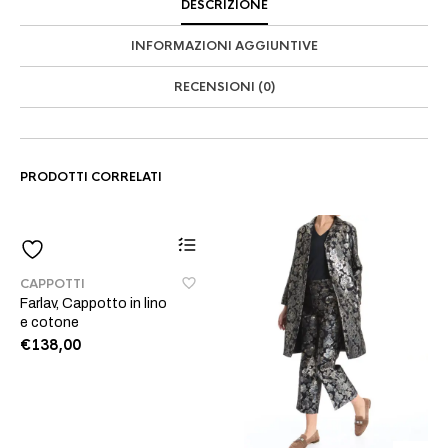
DESCRIZIONE
INFORMAZIONI AGGIUNTIVE
RECENSIONI (0)
PRODOTTI CORRELATI
Questo
CAPPOTTI
prodotto
Farlav, Cappotto in lino
ha
e cotone
più
€
138,00
varianti.
Le
opzioni
possono
essere