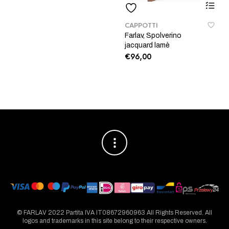
scelte
Questo
nella
CAPPOTTI
prodott
pagina
Farlav, Spolverino
ha
del
jacquard lamè
più
prodotto
€
96,00
varianti.
Le
opzioni
posson
essere
scelte
nella
pagina
del
prodott
© FARLAV 2022 Partita IVA IT08672960963 All Rights Reserved. All
logos and trademarks in this site belong to their respective owners.