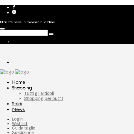
Non c'è nessun minimo di ordine
Home
Shopping
Tutti gli articoli
Shopping per outfit
Saldi
News
Login
Wishlist
Guida taglie
Spedizione