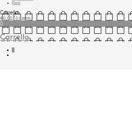
Resi
Carrello
€
0,00
/ 0 items
0
Carrello
0
Farlav, Giacca in den
€
49,00